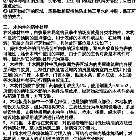
② 墙体与地面的接缝、变形缝、卫生间门框是白蚁高发部位，应进行
重点处理。
③ 经药物处理的区域，应采取相应措施防止施工用水的冲刷，保证药
物的效力。
三、 木构件的药物处理
在装修材料中，白蚁最容易危害及孳生的场所就是各类木构件。木构
件是我们预防的重点部位。用于装修的木构件成型后，在涂料（油
漆）安装之前进行药物处理，具体处理部位及方法如下：
1、保护木构件的目的是切断白蚁的汲水线路，避免白蚁直接危害的
可能性，延长木构件使用的年限。由于白蚁的主食对象是木构件材
料，因此对它的预防处理尤为重要。
2、木栖性、土木两栖性中乳白蚁属危害区域内的房屋建筑室内各楼
层和散白蚁属、土栖性白蚁危害区域内的房屋建筑室内三层以下(含
三层)的木门樘、木窗樘、门窗木砖、贴脸木条、窗木底板、木过梁
等木质材料都要进行预防白蚁施工。
3、木构件预防白蚁施工药物使用浓度为1%，使用剂量为0.5L/m2，
所使用的药物应不影响木构件油漆效果，经药物处理后的木构件必须
待药液干透后，方可安装。
4、木地板是装修中一个重点部位，也是预防的重点部位。木地板的
铺设方法较多，但从其结构来说，主要还是分为单层铺设地板、多层
铺设地板。支撑地板用的木构件（地枋、垫木、搁栅、缘木等），在
铺设地板前采用喷洒法进行药物处理。
5、木门框、木窗框在安装前，对贴墙着地部位用低压喷洒的方法进
行施药处理。至少应施药二遍，使药液充分吸收。
6、门窗木枕已在墙体施工时埋入的，可结合对室内墙体施药时，对
其喷洒；未埋入的采用浸渍的方法，使药液充分吸收。