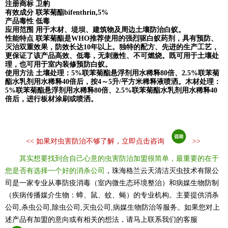
注册商标 卫豹
有效成分 联苯菊酯bifenthrin,5%
产品毒性 低毒
应用范围 用于木材、堤坝、建筑物及周边土壤防治白蚁。
性能特点 联苯菊酯是WHO推荐使用的强烈驱白蚁药剂，具有预防、
灭治双重效果，防效长达10年以上。独特的配方、先进的生产工艺，
更保证了该产品高效、低毒，无刺激性、不可燃烧。既可用于土壤处
理，也可用于室内装修预防白蚁。
使用方法 土壤处理：5%联苯菊酯悬浮剂用水稀释80倍、2.5%联苯菊
酯水乳剂用水稀释40倍后，按4～5升/平方米稀释液喷洒。木材处理：
5%联苯菊酯悬浮剂用水稀释80倍、2.5%联苯菊酯水乳剂用水稀释40
倍后，进行板材涂刷或喷洒。
<<
如果对虫害防治不够了解，立即点击咨询
>>
其实想要找到合自己心意的虫害防治加盟很简单，最重要的在于
您是否有选择一个好的消杀公司
，珠海格兰云天清洁灭虫技术有限公
司是一家专业从事防疫消毒（室内微生态环境整治）和病媒生物防制
（疾病传播媒介生物：蟑、鼠、蚊、蝇）的专业机构。主要提供消杀
公司,杀虫公司,除虫公司,灭虫公司,病媒生物防治等服务。如果您对上
述产品有加盟的意向或有相关的想法，请马上联系我们的客服