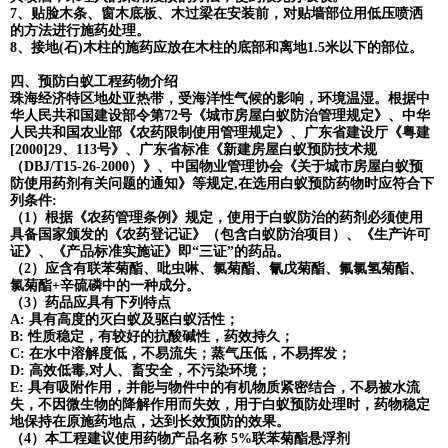
7、贴脸木条、窗木底板、木过梁在安装前，对贴墙部位用低压喷洒
的方法进行施药处理。
8、接地(石)木柱的施药应放在木柱的底部和离地1.5米以下的部位。
四、预防白蚁工程药物介绍
珠海经济特区地处亚热带，受海洋性气候的影响，环境温湿。根据中
华人民共和国建设部令第72号《城市房屋白蚁防治管理规定》、中华
人民共和国农业部《农药限制使用管理规定》、广东省建设厅《粤建
[2000]29、113号》、广东省标准《新建房屋白蚁预防技术规
（DBJ/T15-26-2000）》、中国物业管理协会《关于城市房屋白蚁预
防使用药剂有关问题的通知》等规定,在选用白蚁预防药物时应符合下
列条件:
（1）根据《农药管理条例》规定，使用于白蚁防治的药剂必须使用
具备国家颁发的《农药登记证》（包含白蚁防治项目）、《生产许可
证》、《产品标准实施证》即“三证”的药品。
（2）应含有联苯菊酯、吡虫啉、氯菊酯、氰戊菊酯、氟氯氢菊酯、
氯菊酯+辛硫磷中的一种成分。
（3）药品应具有下列特点
A: 具有高度的灭白蚁及驱白蚁活性；
B: 性质稳定，有较好的抗酸碱性，药效持久；
C: 在水中溶解度低，不易流失；蒸气压低，不易挥发；
D: 高效低毒,对人、畜安全，不污染环境；
E: 具有吸附作用，并能与物件中的有机物质紧密结合，不易被水流
失，不因微生物的降解作用而失效，用于白蚁预防处理时，药物稳定
地保持在原施药地点，达到长效预防的效果。
（4）本工程建议使用药物产品名称 5%联苯菊酯悬浮剂