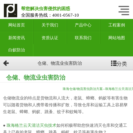
帮您解决虫害侵扰的困惑
全国服务热线：
4001-0567-10
网站首页
关于我们
产品中心
工程案例
新闻资讯
资质认证
联系我们
网站地图
白蚁防治
分类
仓储、物流业虫害防治
仓储、物流业虫害防治
珠海仓储/物流害虫防治方案--珠海格兰云天清洁
仓储物流业的特点是货物流和人流大，老鼠、蟑螂、蚂蚁等有害生物
可以随着货物和人携带着传播和扩散，导致仓库和运输工具上容易孳
生老鼠、蟑螂、蚂蚁、跳蚤、蚊子和蚊蝇等。
●
珠海格兰云天清洁灭虫技术
如何积极帮助您快速消灭仓库和交通工
具上已有的老鼠、蟑螂、跳蚤、蚂蚁、蚊子等有害生物？