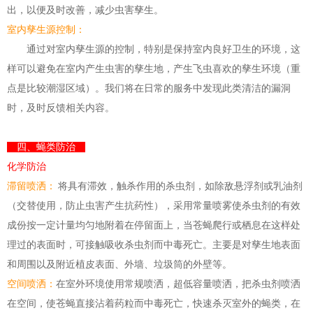
出，以便及时改善，减少虫害孳生。
室内孳生源控
制
：
通过对室内孳生源的控
制
，特别是保持室内良好卫生的环境，这
样可以避免在室内产生虫害的孳生地，产生飞虫喜欢的孳生环境（重
点是比较潮湿区域）。我们将在日常的服务中发现此类清洁的漏洞
时，及时反馈相关内容。
四、蝇类防治
化学防治
滞留喷洒：
将具有滞效，触杀作用的杀虫剂，如除敌悬浮剂或乳油剂
（交替使用，防止虫害产生抗药性），采用常量喷雾使杀虫剂的有效
成份按一定计量均匀地附着在停留面上，当苍蝇爬行或栖息在这样处
理过的表面时，可接触吸收杀虫剂而中毒死亡。主要是对孳生地表面
和周围以及附近植皮表面、外墙、垃圾筒的外壁等。
空间喷洒：
在室外环境使用常规喷洒，超低容量喷洒，把杀虫剂喷洒
在空间，使苍蝇直接沾着药粒而中毒死亡，快速杀灭室外的蝇类，在