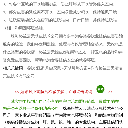
3、对各个区域的下水地漏加盖，防止蟑螂从下水管路侵入室内。
4、部分虫害的繁殖离不开水，室内尽量减少积水，保持通风干燥；
5、垃圾应装袋投入在密闭的垃圾箱内，日产日清，并保持垃圾箱
（桶）和周围环境整洁。
珠海格兰云天杀虫技术公司拥有多年为各类餐饮业提供虫害防治
服务的经验，我们将定期监控、处理与有效管理结合起来。无论您是
什么类型的餐饮店，格兰云天控虫都能帮您左右，捍卫您的品牌和声
誉免受虫害困扰，帮助您为食客提供安全的就餐环境。
相关关键词：
餐饮 酒店 杀虫灭鼠 -灭杀蟑螂方案--珠海格兰云天清洁
灭虫技术有限公司
<<
如果对虫害防治不够了解，立即点击咨询
>>
其实想要找到合自己心意的虫害防治加盟很简单，最重要的在于
您是否有选择一个好的消杀公司
，珠海格兰云天清洁灭虫技术有限公
司是一家专业从事防疫消毒（室内微生态环境整治）和病媒生物防制
（疾病传播媒介生物：蟑、鼠、蚊、蝇）的专业机构。主要提供消杀