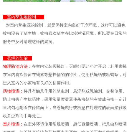
室内孳生地控
制
：
对室内孳生源的控
制
，就是保持室内良好干净环境，这样可以避免
蚊虫没有了孳生地，蚊虫喜欢孳生在比较潮湿环境，所以要在日常的
服务中及时清理这样的漏洞。
苍蝇的防治
物理防治方法：
在室内安装灭蝇灯，灭蝇灯要24小时开启，利用家蝇
在室内喜欢停留在绳索等悬挂物的的特性，使用粘蝇纸或粘蝇条，对
进入室内的小家蝇有良好的粘捕作用。
药物喷洒：
将具有触杀作用的杀虫剂，悬浮剂或乳油剂、交替使用、
防止虫害产生抗药性，采用常量喷雾器使杀虫剂的有效成份按一定计
量均匀地附着在停留面上，当苍蝇爬行或栖息在处理过的表面接触吸
收杀虫剂而中毒死亡。
室外喷洒：
在室外环境使用常规喷洒，超低容量喷洒，把杀虫剂喷洒