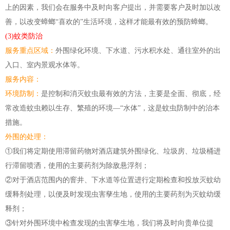
上的因素，我们会在服务中及时向客户提出，并需要客户及时加以改
善，以改变蟑螂“喜欢的”生活环境，这样才能最有效的预防蟑螂。
(3)蚊类防治
服务重点区域：
外围绿化环境、下水道、污水积水处、通往室外的出
入口、室内景观水体等。
服务内容：
环境防
制
：
是控
制
和消灭蚊虫最有效的方法，主要是全面、彻底，经
常改造蚊虫赖以生存、繁殖的环境—“水体”，这是蚊虫防
制
中的治本
措施。
外围的处理：
①我们将定期使用滞留药物对酒店建筑外围绿化、垃圾房、垃圾桶进
行滞留喷洒，使用的主要药剂为除敌悬浮剂；
②对于酒店范围内的窨井、下水道等位置进行定期检查和投放灭蚊幼
缓释剂处理，以便及时发现虫害孳生地，使用的主要药剂为灭蚊幼缓
释剂；
③针对外围环境中检查发现的虫害孳生地，我们将及时向贵单位提