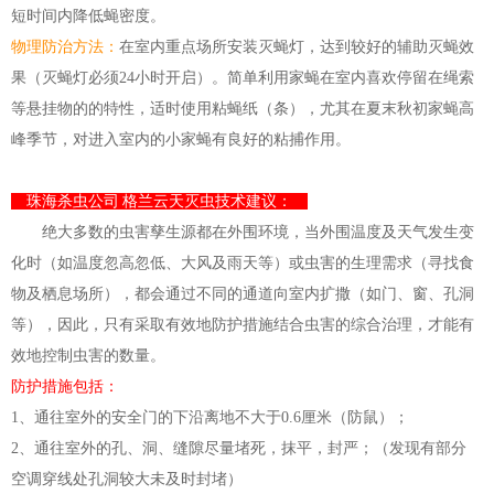
短时间内降低蝇密度。
物理防治方法：
在室内重点场所安装灭蝇灯，达到较好的辅助灭蝇效
果（灭蝇灯必须24小时开启）。简单利用家蝇在室内喜欢停留在绳索
等悬挂物的的特性，适时使用粘蝇纸（条），尤其在夏末秋初家蝇高
峰季节，对进入室内的小家蝇有良好的粘捕作用。
珠海杀虫公司 格兰云天灭虫技术建议：
绝大多数的虫害孳生源都在外围环境，当外围温度及天气发生变
化时（如温度忽高忽低、大风及雨天等）或虫害的生理需求（寻找食
物及栖息场所），都会通过不同的通道向室内扩撒（如门、窗、孔洞
等），因此，只有采取有效地防护措施结合虫害的综合治理，才能有
效地控
制
虫害的数量。
防护措施包括：
1、通往室外的安全门的下沿离地不大于0.6厘米（防鼠）；
2、通往室外的孔、洞、缝隙尽量堵死，抹平，封严；（发现有部分
空调穿线处孔洞较大未及时封堵）