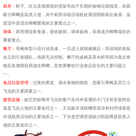
厨房：
柜子、灶台及墙摆放的货架等由于长期的食物垃圾残渣，容易
吸引蟑螂及鼠类入侵，其中厨房冰箱压缩机处潮湿阴暗靠近食源，温
度适中是适合蟑螂繁殖的主要窝点之一。
墙体：
厨房潮湿多食源，瓷砖破损，墙体贴画，容易成为蟑螂滋生的
重要窝点。
餐厅：
苍蝇体型小且行动迅速，一旦进入就很难驱赶；而误闯的老鼠
会立刻引发骚乱，场面无法控
制
。餐厅的桌椅及茶水柜等因为靠近食
物且多缝隙容易滋生蟑螂，是危害餐饮行业食品安全的主要问题之
一。
食品垃圾管理：
过夜的果皮、酒水食物的残留，是吸引果蝇及其它小
飞虫的主要因素之一。
建筑设施：
缺乏防蚊蝇等飞虫的窗户及对外直通的大门没有安装闭合
器是飞虫入侵的主要途径之一，天花板吊顶线槽管道没有封闭堵塞是
吊顶鼠类活动的主要场所之一，下水道空调管道缺少防鼠网是鼠类入
侵的主要途径之一。