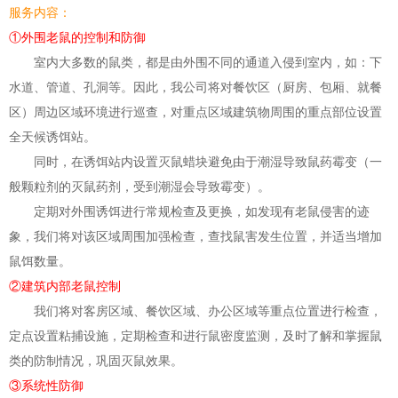
服务内容：
①外围老鼠的控
制
和防御
室内大多数的鼠类，都是由外围不同的通道入侵到室内，如：下
水道、管道、孔洞等。因此，我公司将对餐饮区（厨房、包厢、就餐
区）周边区域环境进行巡查，对重点区域建筑物周围的重点部位设置
全天候诱饵站。
同时，在诱饵站内设置灭鼠蜡块避免由于潮湿导致鼠药霉变（一
般颗粒剂的灭鼠药剂，受到潮湿会导致霉变）。
定期对外围诱饵进行常规检查及更换，如发现有老鼠侵害的迹
象，我们将对该区域周围加强检查，查找鼠害发生位置，并适当增加
鼠饵数量。
②建筑内部老鼠控
制
我们将对客房区域、餐饮区域、办公区域等重点位置进行检查，
定点设置粘捕设施，定期检查和进行鼠密度监测，及时了解和掌握鼠
类的防
制
情况，巩固灭鼠效果。
③系统性防御