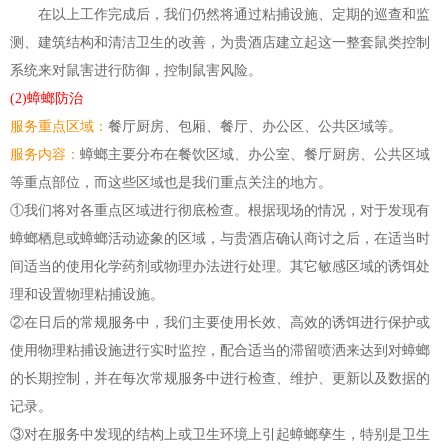
在以上工作完成后，我们仍然将通过粘捕设施、定期的巡查和监
测、建筑结构和清洁卫生的改善，为贵酒店建立起这一整套鼠类控
制
系统来对鼠害进行防御，控
制
鼠害风险。
(2)蟑螂防治
服务重点区域：
餐厅厨房、包厢、餐厅、办公区、公共区域等。
服务内容：
蟑螂主要分布在餐饮区域、办公室、餐厅厨房、公共区域
等重点部位，而这些区域也是我们重点关注的地方。
①我们将对各重点区域进行彻底检查。根据现场的情况，对于发现有
蟑螂栖息或蟑螂活动迹象的区域，与贵酒店确认商讨之后，在适当时
间适当的使用化学药剂或物理办法进行处理。其它敏感区域的诱饵处
理和设置物理粘捕设施。
②在日后的常规服务中，我们主要使用长效、高效的诱饵进行保护或
使用物理粘捕设施进行实时监控，配合适当的滞留喷洒来达到对蟑螂
的长期控
制
，并在每次常规服务中进行检查、维护、更新以及数据的
记录。
③对在服务中发现的结构上或卫生环境上引起蟑螂孳生，特别是卫生