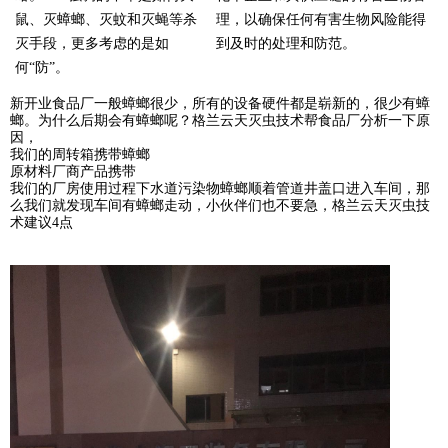
鼠、灭蟑螂、灭蚊和灭蝇等杀
理，以确保任何有害生物风险能得
灭手段，更多考虑的是如
到及时的处理和防范。
何“防”。
新开业食品厂一般蟑螂很少，所有的设备硬件都是崭新的，很少有蟑
螂。为什么后期会有蟑螂呢？格兰云天灭虫技术帮食品厂分析一下原
因，
我们的周转箱携带蟑螂
原材料厂商产品携带
我们的厂房使用过程下水道污染物蟑螂顺着管道井盖口进入车间，那
么我们就发现车间有蟑螂走动，小伙伴们也不要急，格兰云天灭虫技
术建议4点