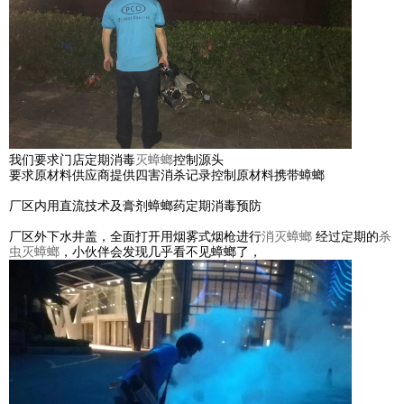
我们要求门店定期消毒
灭蟑螂
控制源头
要求原材料供应商提供四害消杀记录控制原材料携带蟑螂
厂区内用直流技术及膏剂蟑螂药定期消毒预防
厂区外下水井盖，全面打开用烟雾式烟枪进行
消灭蟑螂
经过定期的
杀
虫灭蟑螂
，小伙伴会发现几乎看不见蟑螂了，