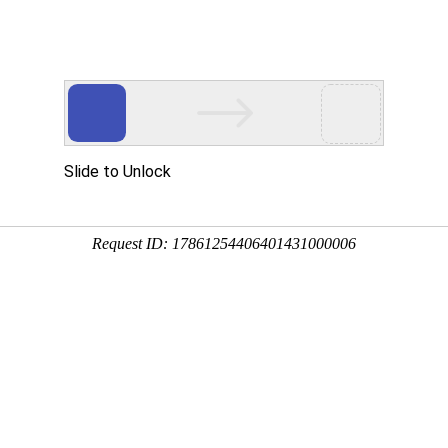
市生活环境更美好！
侵扰的困惑，创造健康舒适的环境
产品中心
工程案例
新闻资讯
资质认证