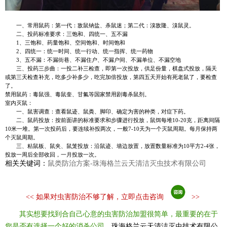
一、常用鼠药：第一代：敌鼠钠盐、杀鼠迷；第二代：溴敌隆、溴鼠灵。
二、投药标准要求：三饱和、四统一、五不漏
1、三饱和、药量饱和、空间饱和、时间饱和
2、四统一：统一时间、统一行动、统一指挥、统一药物
3、五不漏：不漏街巷、不漏住户、不漏户间、不漏单位、不漏空地
三、投药三步曲：一投二补三检查，即第一次投放，供足份量，棋盘式投放，隔天
或第三天检查补充，吃多少补多少，吃完加倍投放，第四五天开始有死老鼠了，要检查
了。
禁用鼠药：毒鼠强、毒鼠奎、甘氟等国家禁用剧毒杀鼠剂。
室内灭鼠：
一、鼠害调查：查看鼠迹、鼠粪、脚印、确定为害的种类，对症下药。
二、鼠药投放：按前面讲的标准要求和步骤进行投放，鼠饵每堆10-20克，距离间隔
10米一堆。第一次投药后，要连续补投两次，一般7-10天为一个灭鼠周期。每月保持两
个灭鼠周期。
三、粘鼠板、鼠夹、鼠笼投放：沿鼠迹、墙边放置，放置数量标准为10平方2-4张，
投放一周后全部收回，一月投放一次。
相关关键词：
鼠类防治方案-珠海格兰云天清洁灭虫技术有限公司
<<
如果对虫害防治不够了解，立即点击咨询
>>
其实想要找到合自己心意的虫害防治加盟很简单，最重要的在于
您是否有选择一个好的消杀公司
，珠海格兰云天清洁灭虫技术有限公