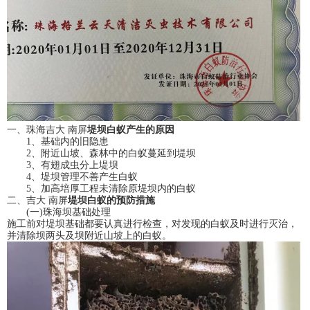
一、
珠海吉大 南屏
堤坝白蚁产生的原因
1、基础内的旧隐患
2、附近山坡、森林中的白蚁蔓延到堤坝
3、有翅成虫分上堤坝
4、堤坝管理不善产生白蚁
5、加高培厚工程未清除原堤坝内的白蚁
二、
吉大 南屏
堤坝白蚁的预防措施
(一)珠海坝基础处理
施工前对堤坝基础都要认真进行检查，对发现的白蚁及时进行灭治，
并清除坝两头及坝附近山坡上的白蚁。