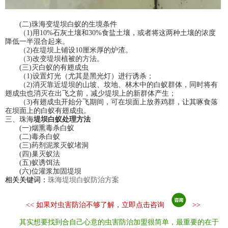
(二)珠海变堤坝白蚁的生境条件
（1)用10%石灰土壤和30%食盐土壤，或者将这两种土壤的浓度
降低一半混合起来。
（2)在堤坝上铺设10厘米厚的炉渣。
（3)改变堤坝植被的方法。
(三)灭白蚁的有翅成虫
（1)设置灯光（尤其是黑光灯）进行诱杀；
（2)消灭靠近堤坝的山坡、坟地、林木中的白蚁群体，同时将有
翅成虫也消灭在出飞之前，减少堤坝上的新群体产生；
（3)有翅成虫开始分飞期间，可在坝面上放养鸡群，让其啄食落
在坝面上的白蚁有翅成虫。
三、
珠海
堤坝白蚁处理方法
(一)烟熏毒杀白蚁
(二)毒杀白蚁
(三)药剂泥浆灭蚁堵洞
(四)巢灭蚁法
(五)蚁诱饵法
(六)位灌浆加固堤坝
相关关键词：
珠海堤坝白蚁防治方案
<<
如果对虫害防治不够了解，立即点击咨询
>>
其实想要找到合自己心意的虫害防治加盟很简单，最重要的在于