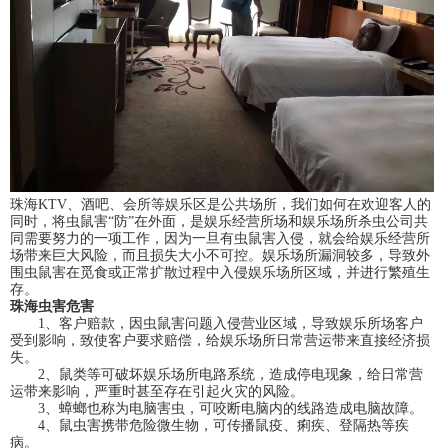
珠海KTV、酒吧、会所等娱乐区是公共场所，我们如何在欢迎客人的
同时，将虫鼠害“防”在外面，是娱乐经营所场和娱乐场所杀虫公司共
同需要努力的一项工作，因为一旦有虫鼠害入侵，就会给娱乐经营所
场带来巨大风险，而且损失大小不可控。娱乐场所漏洞较多，导致外
围虫鼠害在觅食或正常扩散过程中入侵娱乐场所区域，并进行繁殖生
存。
珠海虫害危害
1、客户赔款，因虫鼠害问题入侵营业区域，导致娱乐所场客户
受到影响，致使客户要求赔偿，给娱乐场所日常营运带来直接经济损
失。
2、鼠类等可破坏娱乐场所电路系统，造成停电现象，给日常营
运带来影响，严重时甚至存在引起火灾的风险。
3、蟑螂也称为电脑害虫，可咬断电脑内的线路造成电脑故障。
4、鼠虫害携带危险微生物，可传播鼠疫、痢疾、登隔热等疾
病。