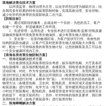
珠海解决害虫技术方案
以环境监管、物理治理为主导，以化学药剂治理为辅助方法；结
合我司多年积累的特有虫鼠害防制经验，实现高效治理、安全控制。
减少化学药剂来带的负面影响及二次污染。
【防制目标】
1、通过现阶段的服务，达成这样一个目的：为您的员工、客户
创建一个安全、舒适健康的工作环境。
2、先进管理：运用先进，专业技术进行定期检查/监察/控制及建
议确保所服务环境免受有害生物滋扰，减少有害生物入侵机会。
3、安全第一：在室内敏感区域，为客户提供可行性、有效性的
结构防鼠防虫建议，让客户可及时把有害生物入侵风险大大降低；同
时，配合一个可持续改善的有害生物计划，让您的顾客及员工可以在
一个安全健康环境内工作。
【珠海各类有害生物防制方案】
一、
珠海老鼠解决技术方案
结合食源情况及风险系统综合考虑，娱乐场所包厢、大厅及各区
域垃圾桶等；娱乐场所配电机房、各楼层强、弱电管道井是鼠类主要
活动区域，对此，作为专业的娱乐场所杀虫灭鼠公司，东莞民昊除虫
清洁针对以上相关区域，重点以环境防治（检查整体防鼠结构漏洞，
建议或直接进行封堵，从根本“防”鼠），针对在室内活动的鼠类，以
物理方法（各楼层包厢、卫生间、配电机房、所有区域天花板等布放
粘鼠设施）进行控制，化学方法（地下室、室外建筑周边设置全天24
小时抗干扰鼠毒站，配电机房、各楼层管道井等区域在充分保障安全
的前提下，布放灭鼠药剂）；另外，针对特殊的场所及要求，我们将
采用特殊方式（如电子驱鼠器等）进行鼠类控制；
二、珠海蟑螂解决方案