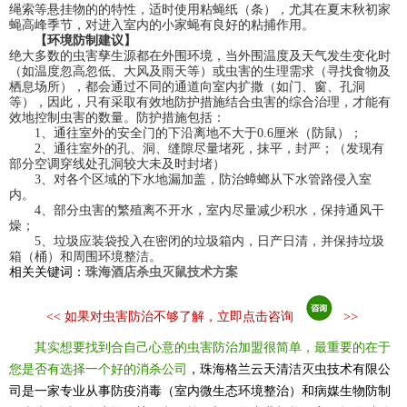
绳索等悬挂物的的特性，适时使用粘蝇纸（条），尤其在夏末秋初家
蝇高峰季节，对进入室内的小家蝇有良好的粘捕作用。
【环境防制建议】
绝大多数的虫害孳生源都在外围环境，当外围温度及天气发生变化时
（如温度忽高忽低、大风及雨天等）或虫害的生理需求（寻找食物及
栖息场所），都会通过不同的通道向室内扩撒（如门、窗、孔洞
等），因此，只有采取有效地防护措施结合虫害的综合治理，才能有
效地控制虫害的数量。防护措施包括：
1、通往室外的安全门的下沿离地不大于0.6厘米（防鼠）；
2、通往室外的孔、洞、缝隙尽量堵死，抹平，封严；（发现有
部分空调穿线处孔洞较大未及时封堵）
3、对各个区域的下水地漏加盖，防治蟑螂从下水管路侵入室
内。
4、部分虫害的繁殖离不开水，室内尽量减少积水，保持通风干
燥；
5、垃圾应装袋投入在密闭的垃圾箱内，日产日清，并保持垃圾
箱（桶）和周围环境整洁。
相关关键词：
珠海酒店杀虫灭鼠技术方案
<<
如果对虫害防治不够了解，立即点击咨询
>>
其实想要找到合自己心意的虫害防治加盟很简单，最重要的在于
您是否有选择一个好的消杀公司
，珠海格兰云天清洁灭虫技术有限公
司是一家专业从事防疫消毒（室内微生态环境整治）和病媒生物防制