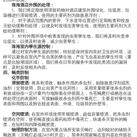
珠海酒店外围的处理：
1、我们将定期使用滞留药物对酒店建筑外围绿化、垃圾房、垃
圾桶进行滞留喷洒，使用的主要药剂为除敌悬浮剂；
2、对于酒店范围内的窨井、下水道等位置进行定期检查和投放
灭蚊幼缓释剂处理，以便及时发现虫害孳生地，使用的主要药剂为灭
蚊幼缓释剂；
3、针对外围环境中检查发现的虫害孳生地，我们将及时向贵单
位提出，以便及时改善，减少虫害孳生；
珠海室内孳生源控制：
通过对室内孳生源的控制，特别是保持室内良好卫生的环境，这
样可以避免在室内产生虫害的孳生地，产生飞虫喜欢的孳生环境（重
点是比较潮湿区域）。我们将在日常的服务中发现此类清洁的漏洞
时，及时反馈相关内容。
四、蝇类防制
化学防制
滞留喷洒:
将具有滞效，触杀作用的杀虫剂，如除敌悬浮剂或乳
油剂（交替使用，防止虫害产生抗药性），采用常量喷雾使杀虫剂的
有效成份按一定计量均匀地附着在停留面上，当苍蝇爬行或栖息在这
样处理过的表面时，可接触吸收杀虫剂而中毒死亡。主要是对孳生地
表面和周围以及附近植皮表面、外墙、垃圾筒的外壁等。
空间喷洒:
在室外环境使用常规喷洒，超低容量喷洒，把杀虫剂
喷洒在空间，使苍蝇直接沾着药粒而中毒死亡，快速杀灭室外的蝇
类，在短时间内降低蝇密度。
物理防制方法
：在室内重点场所安装灭蝇灯，达到较好的辅助灭
蝇效果（灭蝇灯必须24小时开启）。简单利用家蝇在室内喜欢停留在