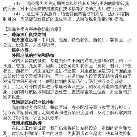
（3）、我公司为客户定期巡查和维护其所辖范围内的防护设施
的完善，对不完善防护措施提供技术指导并协助贵酒店进行完善。
（4）、通过本方案施行，结合其他四害防制方法，达到四害防
制目的，为酒店创造良好的卫生环境，从而使服务质量得到提高。
【
珠海各类有害生物防制方案
】
一、珠海酒店鼠类防制
服务重点区域
：中厨房、包厢、特色餐饮、西餐厅、客房区、办
公区、设备房、外围环境等。
服务内容：
外围老鼠的控制和防御
室内大多数的鼠类，都是由外围不同的通道入侵到室内，如：下
水道、管道、孔洞等。因此，我公司将对餐饮区（厨房、包厢、特色
餐饮、西餐厅）周边区域环境进行巡查，对重点区域建筑物周围的重
点部位设置全天候诱饵站。同时，在诱饵站内设置灭鼠蜡块避免由于
潮湿导致鼠药霉变（一般颗粒剂的灭鼠药剂，受到潮湿会导致霉
变）。定期对外围诱饵进行常规检查及更换，如发现有老鼠侵害的迹
象，我们将对该区域周围加强检查，查找鼠害发生位置，并适当增加
鼠饵数量。
珠海建筑内部老鼠控制
我们将对客房区域、餐饮区域、办公区域等重点位置进行检查，
定点设置粘捕设施，定期检查和进行鼠密度监测，及时了解和掌握鼠
类的防制情况，巩固灭鼠效果。
珠海系统性防御
在以上工作完成后，我们仍然将通过粘捕设施、定期的巡查和监
测、建筑结构和清洁卫生的改善，为贵酒店建立起这一整套鼠类控制