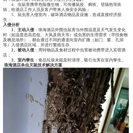
4、虫鼠害携带危险微生物，可传播鼠疫、痢疾、登隔热等疾
病，给酒店工作人员及客户带来人身安全风险；
5、鼠虫害入侵室内，破坏酒店物品及设施，造成直接经济损
失；
入侵分析
1
、主动入侵
：珠海酒店外围虫鼠害当外围温度及天气发生变化
时（如温度忽高忽低、大风及雨天等）或虫害的生理需求（寻找食物
及栖息场所），都会通过不同的通道向室内扩撒（如门、窗、孔洞
等）入侵酒店区域，并进行繁殖生存。
2
、被动入侵
：周转物品及食材过程中虫害被动携带进入宾馆酒
店；
3
、室内孳生
：食品垃圾未能及时清理，吸引虫害在室内孳生。
珠海酒店杀虫灭鼠技术
解决方案