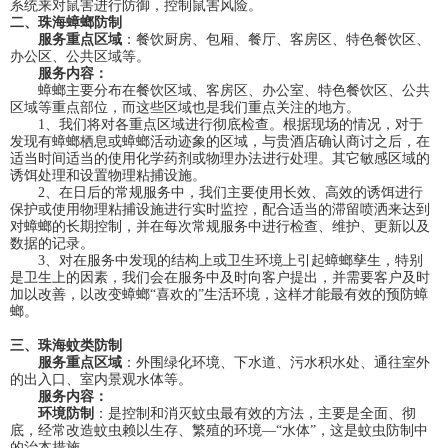
系统来对鼠害进行防御，控制鼠害风险。
二、珠海蟑螂防制
服务重点区域
：餐饮厨房、包厢、餐厅、客房区、特色餐饮区、
办公区、公共区域等。
服务内容：
蟑螂主要分布在餐饮区域、客房区、办公室、特色餐饮区、公共
区域等重点部位，而这些区域也是我们重点关注的地方。
1、我们将对各重点区域进行彻底检查。根据现场的情况，对于
发现有蟑螂栖息或蟑螂活动迹象的区域，与贵酒店确认商讨之后，在
适当时间适当的使用化学药剂或物理办法进行处理。其它敏感区域的
诱饵处理和设置物理粘捕设施。
2、在日后的常规服务中，我们主要使用长效、高效的诱饵进行
保护或使用物理粘捕设施进行实时监控，配合适当的滞留喷洒来达到
对蟑螂的长期控制，并在每次常规服务中进行检查、维护、更新以及
数据的记录。
3、对在服务中发现的结构上或卫生环境上引起蟑螂孳生，特别
是卫生上的因素，我们会在服务中及时向客户提出，并需要客户及时
加以改善，以改变蟑螂“喜欢的”生活环境，这样才能最有效的预防蟑
螂。
三、珠海蚊类防制
服务重点区域
：外围绿化环境、下水道、污水积水处、通往室外
的出入口、室内景观水体等。
服务内容：
环境防制
：是控制和消灭蚊虫最有效的方法，主要是全面、彻
底，经常改造蚊虫赖以生存、繁殖的环境—“水体”，这是蚊虫防制中
的治本措施。