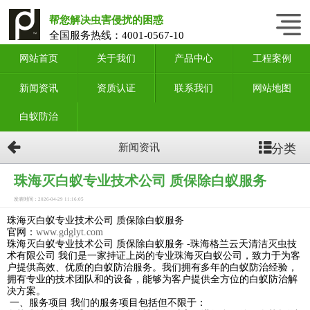
帮您解决虫害侵扰的困惑
全国服务热线：
4001-0567-10
网站首页
关于我们
产品中心
工程案例
新闻资讯
资质认证
联系我们
网站地图
白蚁防治
分类
新闻资讯
珠海灭白蚁专业技术公司 质保除白蚁服务
发表时间：2026-04-29 11:16:05
珠海灭白蚁专业技术公司 质保除白蚁服务
官网：
www.gdglyt.com
珠海灭白蚁专业技术公司 质保除白蚁服务 -珠海格兰云天清洁灭虫技
术有限公司
我们是一家持证上岗的专业珠海灭白蚁公司，致力于为客
户提供高效、优质的白蚁防治服务。我们拥有多年的白蚁防治经验，
拥有专业的技术团队和的设备，能够为客户提供全方位的白蚁防治解
决方案。
一、服务项目 我们的服务项目包括但不限于：