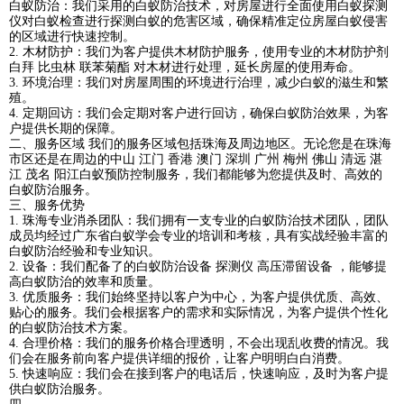
白蚁防治：我们采用的白蚁防治技术，对房屋进行全面使用白蚁探测
仪对白蚁检查进行探测白蚁的危害区域，确保精准定位房屋白蚁侵害
的区域进行快速控制。
2. 木材防护：我们为客户提供木材防护服务，使用专业的木材防护剂
白拜 比虫林 联苯菊酯 对木材进行处理，延长房屋的使用寿命。
3. 环境治理：我们对房屋周围的环境进行治理，减少白蚁的滋生和繁
殖。
4. 定期回访：我们会定期对客户进行回访，确保白蚁防治效果，为客
户提供长期的保障。
二、服务区域 我们的服务区域包括珠海及周边地区。无论您是在珠海
市区还是在周边的中山 江门 香港 澳门 深圳 广州 梅州 佛山 清远 湛
江 茂名 阳江白蚁预防控制服务，我们都能够为您提供及时、高效的
白蚁防治服务。
三、服务优势
1. 珠海专业消杀团队：我们拥有一支专业的白蚁防治技术团队，团队
成员均经过广东省白蚁学会专业的培训和考核，具有实战经验丰富的
白蚁防治经验和专业知识。
2. 设备：我们配备了的白蚁防治设备 探测仪 高压滞留设备 ，能够提
高白蚁防治的效率和质量。
3. 优质服务：我们始终坚持以客户为中心，为客户提供优质、高效、
贴心的服务。我们会根据客户的需求和实际情况，为客户提供个性化
的白蚁防治技术方案。
4. 合理价格：我们的服务价格合理透明，不会出现乱收费的情况。我
们会在服务前向客户提供详细的报价，让客户明明白白消费。
5. 快速响应：我们会在接到客户的电话后，快速响应，及时为客户提
供白蚁防治服务。