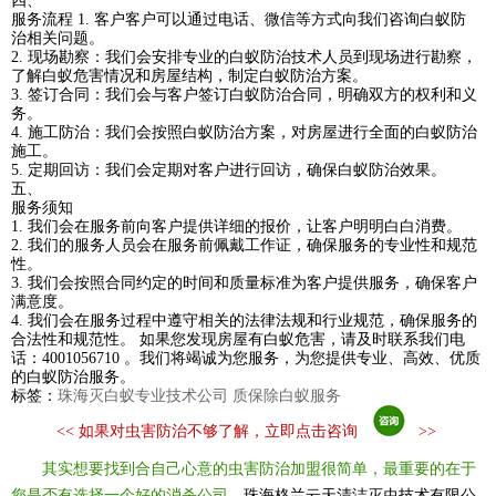
四、
服务流程 1. 客户客户可以通过电话、微信等方式向我们咨询白蚁防
治相关问题。
2. 现场勘察：我们会安排专业的白蚁防治技术人员到现场进行勘察，
了解白蚁危害情况和房屋结构，制定白蚁防治方案。
3. 签订合同：我们会与客户签订白蚁防治合同，明确双方的权利和义
务。
4. 施工防治：我们会按照白蚁防治方案，对房屋进行全面的白蚁防治
施工。
5. 定期回访：我们会定期对客户进行回访，确保白蚁防治效果。
五、
服务须知
1. 我们会在服务前向客户提供详细的报价，让客户明明白白消费。
2. 我们的服务人员会在服务前佩戴工作证，确保服务的专业性和规范
性。
3. 我们会按照合同约定的时间和质量标准为客户提供服务，确保客户
满意度。
4. 我们会在服务过程中遵守相关的法律法规和行业规范，确保服务的
合法性和规范性。 如果您发现房屋有白蚁危害，请及时联系我们电
话：4001056710 。我们将竭诚为您服务，为您提供专业、高效、优质
的白蚁防治服务。
标签：
珠海灭白蚁专业技术公司 质保除白蚁服务
<<
如果对虫害防治不够了解，立即点击咨询
>>
其实想要找到合自己心意的虫害防治加盟很简单，最重要的在于
您是否有选择一个好的消杀公司
，珠海格兰云天清洁灭虫技术有限公