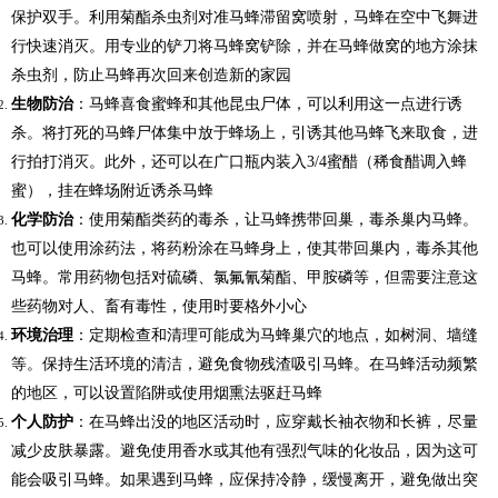
保护双手。利用菊酯杀虫剂对准马蜂滞留窝喷射，马蜂在空中飞舞进
行快速消灭。用专业的铲刀将马蜂窝铲除，并在马蜂做窝的地方涂抹
杀虫剂，防止马蜂再次回来创造新的家园
生物防治
：马蜂喜食蜜蜂和其他昆虫尸体，可以利用这一点进行诱
杀。将打死的马蜂尸体集中放于蜂场上，引诱其他马蜂飞来取食，进
行拍打消灭。此外，还可以在广口瓶内装入3/4蜜醋（稀食醋调入蜂
蜜），挂在蜂场附近诱杀马蜂
化学防治
：使用菊酯类药的毒杀，让马蜂携带回巢，毒杀巢内马蜂。
也可以使用涂药法，将药粉涂在马蜂身上，使其带回巢内，毒杀其他
马蜂。常用药物包括对硫磷、氯氟氰菊酯、甲胺磷等，但需要注意这
些药物对人、畜有毒性，使用时要格外小心
环境治理
：定期检查和清理可能成为马蜂巢穴的地点，如树洞、墙缝
等。保持生活环境的清洁，避免食物残渣吸引马蜂。在马蜂活动频繁
的地区，可以设置陷阱或使用烟熏法驱赶马蜂
个人防护
：在马蜂出没的地区活动时，应穿戴长袖衣物和长裤，尽量
减少皮肤暴露。避免使用香水或其他有强烈气味的化妆品，因为这可
能会吸引马蜂。如果遇到马蜂，应保持冷静，缓慢离开，避免做出突