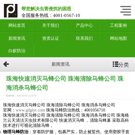
帮您解决虫害侵扰的困惑
全国服务热线：
4001-0567-10
网站首页
关于我们
产品中心
工程案例
新闻资讯
资质认证
联系我们
网站地图
白蚁防治
分类
新闻资讯
珠海快速消灭马蜂公司 珠海清除马蜂公司 珠
海消杀马蜂公司
发表时间：2026-04-30 12:46:00
珠海快速消灭马蜂公司 珠海清除马蜂公司 珠海消杀马蜂公司
官网：
www.gdglyt.com
珠海马蜂防治热线：4001056710
珠海快速消灭马蜂公司 珠海清除马蜂公司 珠海消杀马蜂公司 珠海格
兰云天清洁灭虫技术有限公司 快速消灭马蜂 ，清除马蜂巢 采取高科
技术进行可视化清除马蜂，
物理马蜂防治
：穿着防护服，包裹严实，防止被蜇伤。使用塑胶手套