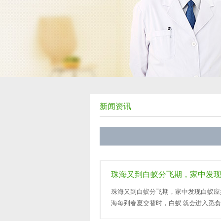
新闻资讯
珠海又到白蚁分飞期，家中发
珠海又到白蚁分飞期，家中发现白蚁应如何处理
海每到春夏交替时，白蚁 就会进入觅食
预}