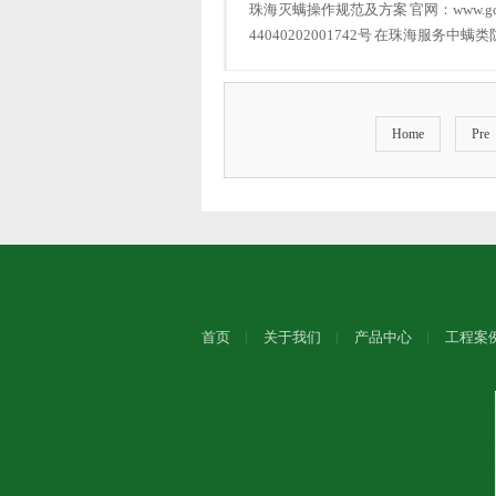
珠海灭螨操作规范及方案 官网：www.gdg
44040202001742号 在珠海服务
的}
Home
Pre
首页
关于我们
产品中心
工程案