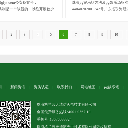
lyt.com 公安备案号：
珠海pg娱乐场方法及pg娱乐场标准官网
中螨类防制是一个较新的，以往开展较少
44040202001742号 广东
2
3
4
5
6
7
8
9
10
例
新闻资讯
资质认证
联系我们
网站地图
pg娱乐场
珠海格兰云天清洁灭虫技术有限公司
全国免费服务热线 :4001-0567-10
手机号 :13676033324
珠海格兰云天清洁灭虫技术有限公司版权所有