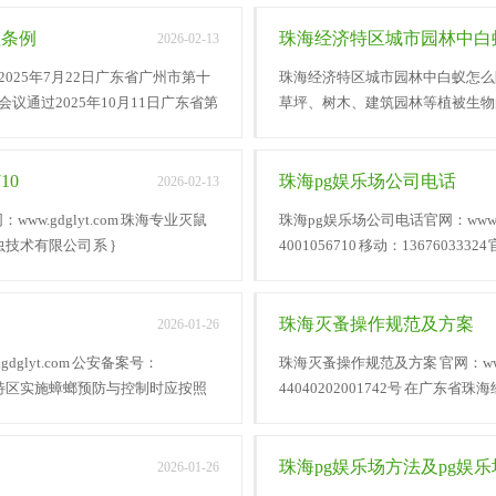
理条例
珠海经济特区城市园林中白
2026-02-13
025年7月22日广东省广州市第十
珠海经济特区城市园林中白蚁怎么防治官
通过2025年10月11日广东省第
草坪、树木、建筑园林等植被生物
等生物造成重大危}
10
珠海pg娱乐场公司电话
2026-02-13
www.gdglyt.com 珠海专业灭鼠
珠海pg娱乐场公司电话官网：www.g
虫技术有限公司 系 }
4001056710 移动：1367603332
珠海灭蚤操作规范及方案
2026-01-26
glyt.com 公安备案号：
珠海灭蚤操作规范及方案 官网：www.
海经济特区实施蟑螂预防与控制时应按照
44040202001742号 在广
以下操作程}
珠海pg娱乐场方法及pg娱
2026-01-26