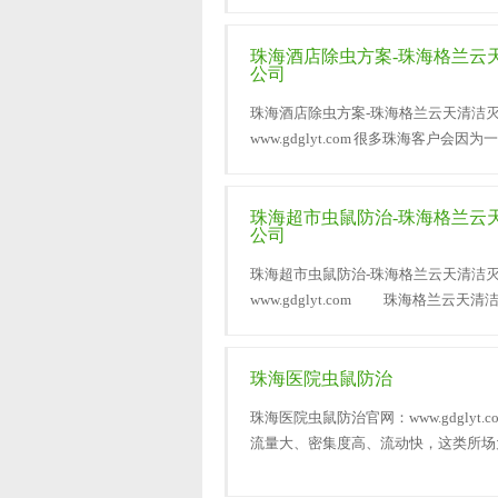
学、华南农业大}
珠海酒店除虫方案-珠海格兰云
公司
珠海酒店除虫方案-珠海格兰云天清洁
www.gdglyt.com 很多珠海客户
善、环境优越的酒}
珠海超市虫鼠防治-珠海格兰云
公司
珠海超市虫鼠防治-珠海格兰云天清洁
www.gdglyt.com 珠海格兰云
近百名的白蚁虫}
珠海医院虫鼠防治
珠海医院虫鼠防治官网：www.gdgly
流量大、密集度高、流动快，这类所场
便利条件，}