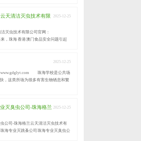
兰云天清洁灭虫技术有限
2025-12-25
清洁灭虫技术有限公司官网：
析 近年来，珠海 香港 澳门食品安全问题引起
2025-12-25
w.gdglyt.com 珠海学校是公共场
快，这类所场为很多有害生物牺息和繁
业灭臭虫公司-珠海格兰
2025-12-25
臭虫公司-珠海格兰云天清洁灭虫技术有
om 珠海专业灭跳蚤公司 珠海专业灭臭虫公