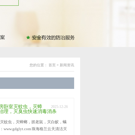
您的位置：
首页
>
新闻资讯
厨房卧室灭蚊虫，灭蟑
2025-12-26
治理，灭臭虫快速消毒消杀
室灭蚊虫，灭蟑螂，抓老鼠，灭白蚁，螨
w.gdglyt.com 珠海格兰云天清洁灭