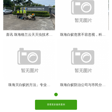
学
喜讯 珠海格兰云天灭虫技术中
珠海白蚁危害不容忽视，科学
标 珠海市钰
防治白蚁系关键
享
珠海灭白蚁的方法」专业指
珠海白蚁防治公司与市民分享
南：从识别到优质
白蚁带来的危害
查看更多服务案例