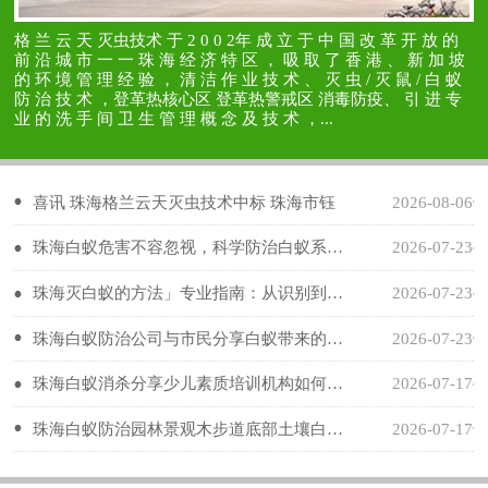
格 兰 云 天 灭虫技术 于 2 0 0 2年 成 立 于 中 国 改 革 开 放 的
前 沿 城 市 一 一 珠 海 经 济 特 区 ， 吸 取 了 香 港 、 新 加 坡
的 环 境 管 理 经 验 ， 清 洁 作 业 技 术 、 灭 虫 / 灭 鼠 / 白 蚁
防 治 技 术 ，登革热核心区 登革热警戒区 消毒防疫、 引 进 专
业 的 洗 手 间 卫 生 管 理 概 念 及 技 术 ，...
喜讯 珠海格兰云天灭虫技术中标 珠海市钰
2026-08-06
珠海白蚁危害不容忽视，科学防治白蚁系关
2026-07-23
键
珠海灭白蚁的方法」专业指南：从识别到优
2026-07-23
质
珠海白蚁防治公司与市民分享白蚁带来的危
2026-07-23
害
珠海白蚁消杀分享少儿素质培训机构如何守
2026-07-17
护
珠海白蚁防治园林景观木步道底部土壤白蚁
2026-07-17
灌